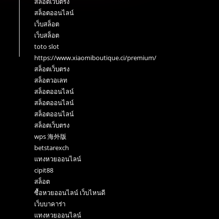
สล็อตเว็บตรง
สล็อตออนไลน์
เว็บสล็อต
เว็บสล็อต
toto slot
https://www.xiaomiboutique.ci/premium/
สล็อตเว็บตรง
สล็อตวอเลท
สล็อตออนไลน์
สล็อตออนไลน์
สล็อตออนไลน์
สล็อตเว็บตรง
wps 海外版
betstarexch
แทงหวยออนไลน์
cipit88
สล็อต
ซื้อหวยออนไลน์ เว็บไหนดี
เว็บบาคาร่า
แทงหวยออนไลน์