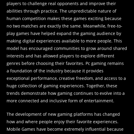
players to challenge real opponents and improve their
abilities through practice. The unpredictable nature of
human competition makes these games exciting because
no two matches are exactly the same. Meanwhile, free-to-
play games have helped expand the gaming audience by
making digital experiences available to more people. This
model has encouraged communities to grow around shared
interests and has allowed players to explore different
genres before choosing their favorites. Pc gaming remains
a foundation of the industry because it provides
exceptional performance, creative freedom, and access to a
huge collection of gaming experiences. Together, these
trends demonstrate how gaming continues to evolve into a
more connected and inclusive form of entertainment.
The development of new gaming platforms has changed
how and where people enjoy their favorite experiences.
Mobile Games have become extremely influential because