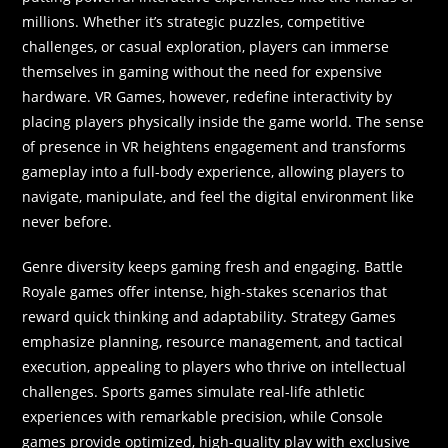
millions. Whether it’s strategic puzzles, competitive
challenges, or casual exploration, players can immerse
themselves in gaming without the need for expensive
hardware. VR Games, however, redefine interactivity by
placing players physically inside the game world. The sense
of presence in VR heightens engagement and transforms
gameplay into a full-body experience, allowing players to
navigate, manipulate, and feel the digital environment like
never before.
Genre diversity keeps gaming fresh and engaging. Battle
Royale games offer intense, high-stakes scenarios that
reward quick thinking and adaptability. Strategy Games
emphasize planning, resource management, and tactical
execution, appealing to players who thrive on intellectual
challenges. Sports games simulate real-life athletic
experiences with remarkable precision, while Console
games provide optimized, high-quality play with exclusive