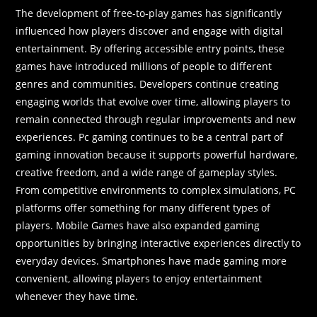
The development of free-to-play games has significantly
influenced how players discover and engage with digital
entertainment. By offering accessible entry points, these
games have introduced millions of people to different
genres and communities. Developers continue creating
engaging worlds that evolve over time, allowing players to
remain connected through regular improvements and new
experiences. Pc gaming continues to be a central part of
gaming innovation because it supports powerful hardware,
creative freedom, and a wide range of gameplay styles.
From competitive environments to complex simulations, PC
platforms offer something for many different types of
players. Mobile Games have also expanded gaming
opportunities by bringing interactive experiences directly to
everyday devices. Smartphones have made gaming more
convenient, allowing players to enjoy entertainment
whenever they have time.