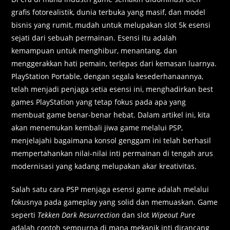
grafis fotorealistik, dunia terbuka yang masif, dan model
bisnis yang rumit, mudah untuk melupakan
slot 5k
esensi
sejati dari sebuah permainan. Esensi itu adalah
kemampuan untuk menghibur, menantang, dan
menggerakkan hati pemain, terlepas dari kemasan luarnya.
PlayStation Portable, dengan segala kesederhanaannya,
telah menjadi penjaga setia esensi ini, menghadirkan best
games PlayStation yang tetap fokus pada apa yang
membuat game benar-benar hebat. Dalam artikel ini, kita
akan menemukan kembali jiwa game melalui PSP,
menjelajahi bagaimana konsol genggam ini telah berhasil
mempertahankan nilai-nilai inti permainan di tengah arus
modernisasi yang kadang melupakan akar kreativitas.
Salah satu cara PSP menjaga esensi game adalah melalui
fokusnya pada gameplay yang solid dan memuaskan. Game
seperti
Tekken Dark Resurrection
dan
slot
Wipeout Pure
adalah contoh sempurna di mana mekanik inti dirancang