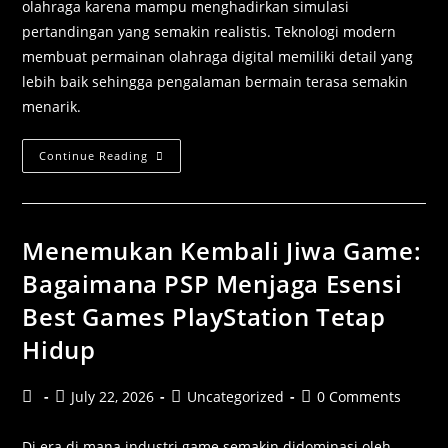
olahraga karena mampu menghadirkan simulasi
pertandingan yang semakin realistis. Teknologi modern
membuat permainan olahraga digital memiliki detail yang
lebih baik sehingga pengalaman bermain terasa semakin
menarik.
Continue Reading
Menemukan Kembali Jiwa Game:
Bagaimana PSP Menjaga Esensi
Best Games PlayStation Tetap
Hidup
July 22, 2026
Uncategorized
0 Comments
Di era di mana industri game semakin didominasi oleh