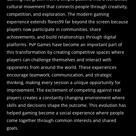
cultural movement that connects people through creativity,
competition, and exploration. The modern gaming
experience extends
flores99
far beyond the screen because
players now participate in communities, share
achievements, and build relationships through digital
platforms. PvP Games have become an important part of
this transformation by creating competitive spaces where
players can challenge themselves and interact with
opponents from around the world. These experiences
encourage teamwork, communication, and strategic
thinking, making every session a unique opportunity for
improvement. The excitement of competing against real
players creates a constantly changing environment where
skills and decisions shape the outcome. This evolution has
helped gaming become a social experience where people
come together through common interests and shared
goals.