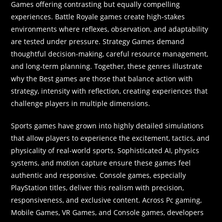
Games offering contrasting but equally compelling
experiences. Battle Royale games create high-stakes
environments where reflexes, observation, and adaptability
are tested under pressure. Strategy Games demand
thoughtful decision-making, careful resource management,
and long-term planning. Together, these genres illustrate
why the Best games are those that balance action with
strategy, intensity with reflection, creating experiences that
challenge players in multiple dimensions.
Sports games have grown into highly detailed simulations
that allow players to experience the excitement, tactics, and
physicality of real-world sports. Sophisticated AI, physics
systems, and motion capture ensure these games feel
authentic and responsive. Console games, especially
PlayStation titles, deliver this realism with precision,
responsiveness, and exclusive content. Across Pc gaming,
Mobile Games, VR Games, and Console games, developers