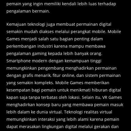
pemain yang ingin memiliki kendali lebih luas terhadap
pengalaman bermain.
Kemajuan teknologi juga membuat permainan digital
semakin mudah diakses melalui perangkat mobile. Mobile
Games menjadi salah satu bagian penting dalam
perkembangan industri karena mampu membawa
pengalaman gaming kepada lebih banyak orang.
Smartphone modern dengan kemampuan tinggi
memungkinkan pengembang menghadirkan permainan
dengan grafis menarik, fitur online, dan sistem permainan
yang semakin kompleks. Mobile Games memberikan
kesempatan bagi pemain untuk menikmati hiburan digital
kapan saja tanpa terbatas oleh lokasi. Selain itu, VR Games
menghadirkan konsep baru yang membawa pemain masuk
lebih dalam ke dunia virtual. Teknologi realitas virtual
memungkinkan interaksi yang lebih alami karena pemain
dapat merasakan lingkungan digital melalui gerakan dan