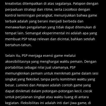
kreativitas ditempatkan di atas segalanya.
Patapon
dengan
perpaduan strategi dan ritme, serta
LocoRoco
dengan
kontrol kemiringan perangkat, menunjukkan bahwa game
terbaik adalah yang berani menjadi berbeda dan
menawarkan pengalaman yang tidak dapat ditemukan di
tempat lain. Semangat eksperimental ini adalah apa yang
membuat PSP tetap relevan dan dicintai, bahkan setelah
bertahun-tahun.
Selain itu, PSP menjaga esensi game melalui
aksesibilitasnya yang menghargai waktu pemain. Dengan
portabilitas sebagai nilai jual utamanya, PSP
memungkinkan pemain untuk menikmati game dalam sesi
singkat yang fleksibel, tanpa perlu komitmen waktu yang
besar.
Lumines
dan
Patapon
adalah contoh game yang
dapat dinikmati dalam potongan-potongan kecil, cocok
untuk perjalanan singkat atau waktu luang di antara
kegiatan. Fleksibilitas ini adalah inti dari jiwa game, di