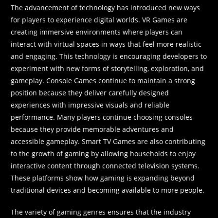
The advancement of technology has introduced new ways
for players to experience digital worlds. VR Games are
creating immersive environments where players can
interact with virtual spaces in ways that feel more realistic
and engaging. This technology is encouraging developers to
experiment with new forms of storytelling, exploration, and
gameplay. Console Games continue to maintain a strong
position because they deliver carefully designed
experiences with impressive visuals and reliable
performance. Many players continue choosing consoles
because they provide memorable adventures and
accessible gameplay. Smart TV Games are also contributing
to the growth of gaming by allowing households to enjoy
interactive content through connected television systems.
These platforms show how gaming is expanding beyond
traditional devices and becoming available to more people.
The variety of gaming genres ensures that the industry