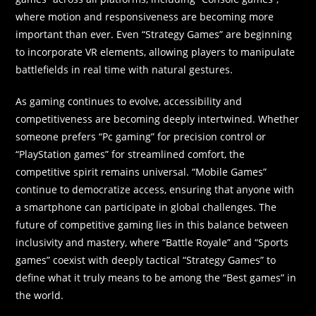
where motion and responsiveness are becoming more
important than ever. Even “Strategy Games” are beginning
to incorporate VR elements, allowing players to manipulate
battlefields in real time with natural gestures.
As gaming continues to evolve, accessibility and
competitiveness are becoming deeply intertwined. Whether
someone prefers “Pc gaming” for precision control or
“PlayStation games” for streamlined comfort, the
competitive spirit remains universal. “Mobile Games”
continue to democratize access, ensuring that anyone with
a smartphone can participate in global challenges. The
future of competitive gaming lies in this balance between
inclusivity and mastery, where “Battle Royale” and “Sports
games” coexist with deeply tactical “Strategy Games” to
define what it truly means to be among the “Best games” in
the world.